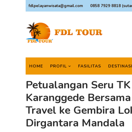
fdlpelayanwisata@gmail.com
0858 7929 8818 (suta
HOME
PROFIL
FASILITAS
DESTINAS
Petualangan Seru TK
Karanggede Bersama
Travel ke Gembira L
Dirgantara Mandala