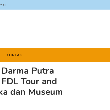
rno)
I
KONTAK
 Darma Putra
 FDL Tour and
oka dan Museum