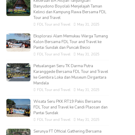
Keseruan BA Aisyah Tanjungsari
Banyudono Boyolali Menjelajah Taman
Kelinci dan Kampung Rawa Bersama FDL
Tour and Travel
FDL Tour and Travel
May 31, 2025
Eksplorasi Alam Memukau Warga Tumang
Kulon Bersama FDL Tour and Travel ke
Pantai Sundak dan Puncak Becici
FDL Tour and Travel
May 31, 2025
Petualangan Seru TK Darma Putra
Karanggede Bersama FDL Tour and Travel
ke Gembira Loka dan Museum Dirgantara
Mandala
FDL Tour and Travel
May 31, 2025
Wisata Seru PKK RT19 Pakis Bersama
FDL Tour and Travel ke Candi Plaosan dan
Pantai Sundak
FDL Tour and Travel
May 31, 2025
Serunya FT Official Gathering Bersama